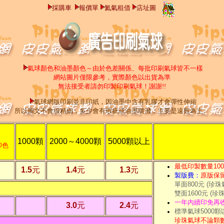
採購車
報價單
氦氣租借
店址圖
氣球顏色和油墨顏色～由於色差關係、每批印刷氣球皆不一樣
網站圖片僅限參考，實際顏色以出貨為準
無法接受者請勿印製印刷氣球！謝謝!!
氣球網版印刷並非印紙，因油墨中含有乳膠才會彈性伸縮
所以圖文不會很精細，多少會有瑕疵或油墨噴濺，主要是遠觀為主。
1000
顆
2000～4000
顆
5000
顆以上
印色
最低印製數量100
1.5
元
1.4
元
1.3
元
製版費：
原版保
單面800元 (珍珠
雙面1600元 (珍
一年內續印免再
3.0
元
2.4
元
標準氣球5000
珍珠氣球不論顆