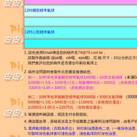
12吋圓型標準氣球
12吋心型標準氣球
1. 請先使用Email傳送您的稿件至
79@79.com.tw
，
請製作曲線檔 (如ai檔、cdr檔、eps檔)
，完 稿 尺寸：10公分的正
我們會評估您的稿件是否適合印刷在氣球上
2. 稿件沒問題時會製作示意圖並報價給您。
（未滿5
例一：10吋單色單面圓型標準氣球1000顆＋1000支氣球棒
1000顆×1.5元＋1000支×1元＋製版費800元＝3300元 （未稅價
33
00元×1.05＝3465元 （含稅價含運送）
（50
例二：10吋單色單面圓型標準氣球5000顆＋5000支氣球棒
5000顆×1.3元＋5000支×1元＝11500元 （未稅價含運送）
11500元×1.05元＝12075元 （含稅價含運送）
3. 報價資料確認後，煩請支付全額貨款。
4. 傳送匯款單，原稿若涉及文字或圖案之版權和法律問題時，由客戶
5.
選擇氣球顏色（百顆為單位） 和印刷油墨顏色二色（一種深色油墨
印製時深色氣球會印淺色油墨，淺色氣球則印深色油墨。