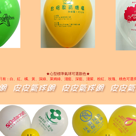
★心型標準氣球可選顏色★
只有：白、紅、橘、黃、深綠、萊姆綠、淺藍、深藍、淺紫、粉紅、玫瑰、桃色可選