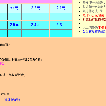
每多印一面加0.5
每多印一色加0.
元
2.2
元
2.1
元
2.3
氣球棒每支1元（
氣球不分色包裝，
租電動打氣機每次
2.5
元
2.4
元
2.3
元
以上價格為
未稅
如欲索取廣告氣
方形範圍內
000顆以上須加收製版費800元）
含運送）
00顆以上免收製版費）
自行負責。
、一種淺色油墨）