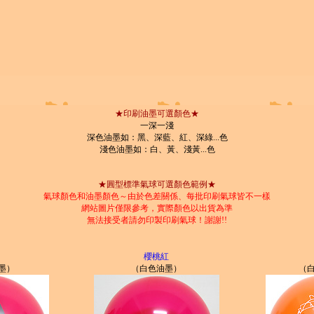
★印刷油墨可選顏色★
一深一淺
深色油墨如：黑、深藍、紅、深綠...色
淺色油墨如：白、黃、淺黃...色
★圓型標準氣球可選顏色範例★
氣球顏色和油墨顏色～由於色差關係、每批印刷氣球皆不一樣
網站圖片僅限參考，實際顏色以出貨為準
無法接受者請勿印製印刷氣球！謝謝!!
櫻桃紅
墨）
（白色油墨）
（