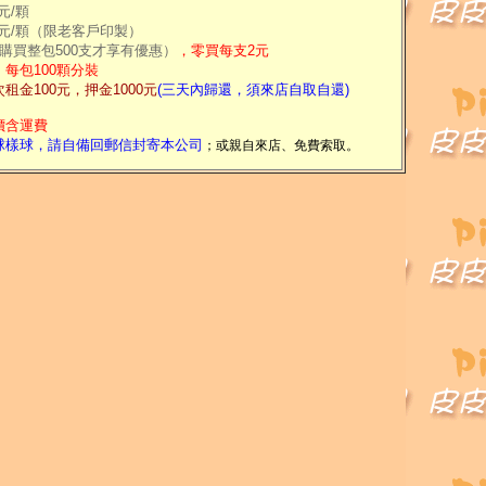
元/顆
8元/顆（限老客戶印製）
購買整包500支才享有優惠）
，零買每支2元
每包100顆分裝
租金100元，押金1000元
(三天內歸還，須來店自取自還)
價含運費
球樣球，請自備回郵信封寄本公司
；或親自來店、免費索取。