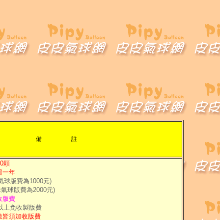
備 註
0顆
留一年
氣球版費為1000元)
珠氣球版費為2000元)
收版費
顆以上免收製版費
數皆須加收版費