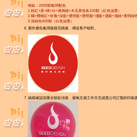
例如：2000顆氣球配色
1.粉紅+黃+桃+白+萊姆綠+木瓜黃色各100顆（紅色油墨）
2.橘+櫻桃紅+玫瑰+深藍+透明藍+透明紫+淺藍+淺紫+淺綠+透明綠
3.深綠色400顆（白色油墨）
6. 製作廣告氣球版樣完稿後，傳送客戶核對。
7. 稿樣確認並匯全額款項後，最晚五個工作天完成貴公司訂製的印刷