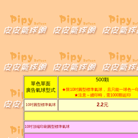
500
顆
單色單面
★限10吋圓型標準氣球，
且只能一球色一
廣告氣球型式
★注意～續印時，需
1000顆起印
2.2
元
10吋圓型標準氣球
10吋頂端印刷圓型標準氣球