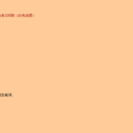
色各100顆（白色油墨）
廣告氣球。