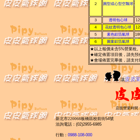
２
圓型或心型空飄球
３
透明包心球
1
４
花紋透明包心球
1
５
素色鋁箔氣球
1
６
圖案鋁箔氣球
★以上報價未含5%營業稅
★確定佈置項目後，請先預付
★會場佈置完畢後，請支付
皮皮
讓
店面營業時間：
新北市220068板橋區校前街
54
號
洽詢電話：
(02)2955-6985
行動：
0988-108-000