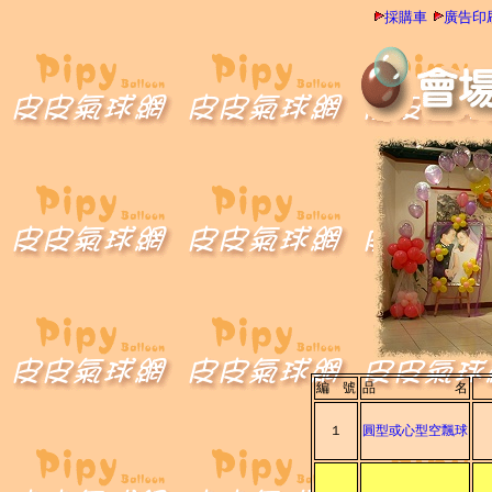
採購車
廣告印
編 號
品 名
１
圓型或心型空飄球